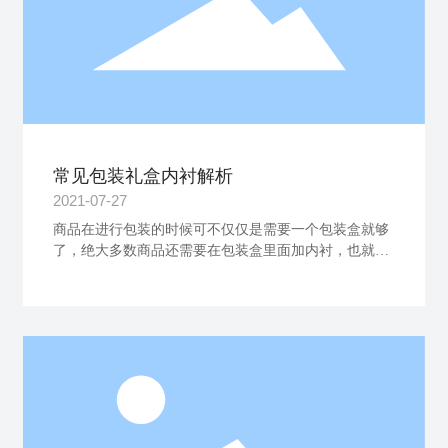
常见包装礼盒内衬解析
2021-07-27
商品在进行包装的时候可不仅仅是需要一个包装盒就够
了，绝大多数商品还需要在包装盒里面加内衬，也就是
内托。那么如何理解这个内衬呢？内衬就是除了有白板
盒、彩盒、外箱的包装外，里内还需要放入一个内衬，
这个内衬可以是泡沫，也可以是塑料，也可以是其他材
质的内衬。另外内衬的作用就是起到保护产品在运输的
过程中尽量少损坏。